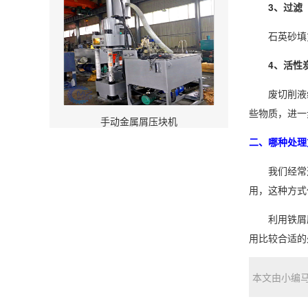
3、过滤
石英砂填充
4、活性炭
废切削液经
些物质，进一
手动金属屑压块机
二、哪种处理
我们经常选
用，这种方式
利用铁屑压
用比较合适的
本文由小编马旭原