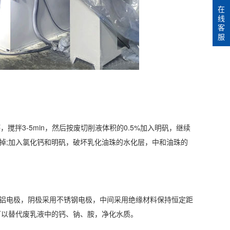
在
线
客
服
拌3-5min，然后按废切削液体积的0.5%加入明矾，继续
部刮掉;加入氯化钙和明矾，破坏乳化油珠的水化层，中和油珠的
铝电极，阴极采用不锈钢电极，中间采用绝缘材料保持恒定距
可以替代废乳液中的钙、钠、胺，净化水质。