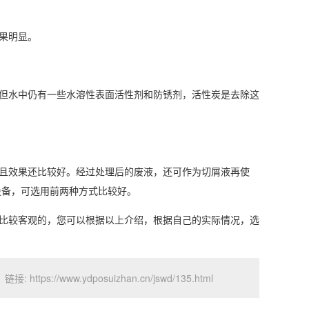
果明显。
但水中仍有一些水溶性表面活性剂和防锈剂，活性炭是去除这
且效果还比较好。经过处理后的废液，还可作为切屑液再使
设备，可选用前两种方式比较好。
比较客观的，您可以根据以上介绍，根据自己的实际情况，选
ww.ydposuizhan.cn/jswd/135.html