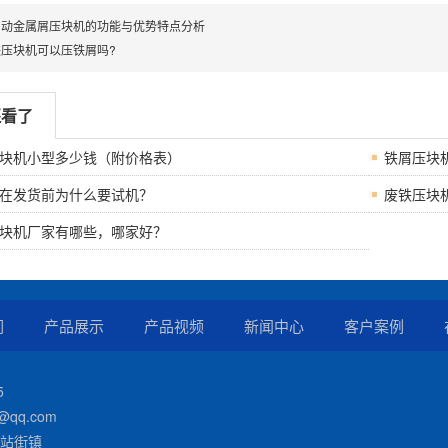
自动金属屑压块机的功能与优势特点分析
压块机可以压铁屑吗?
还看了
块机小型多少钱（附价格表）
铁屑压块
在发货前为什么要试机？
废铁压块
块机厂家有哪些，哪家好？
们
产品展示
产品视频
新闻中心
客户案例
5
@qq.com
站街镇