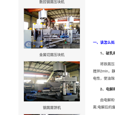
数控钢屑压块机
一、该怎么处
1、破乳和
金属切屑压块机
将铁屑压块机
搅拌2min
电性，使油珠
2、电解和
由电解和气
离;电解后的
钢屑屑饼机