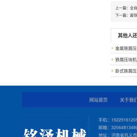
上一篇：全
下一篇：废铁
其他人
金属铁屑压
铁屑压块机
卧式铁屑压
网站首页
关于我
手机：1522516120
邮箱：3206481348
地址：河南省巩义市