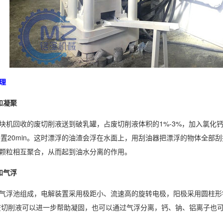
理
凝聚
回收的废切削液送到破乳罐，占废切削液体积的1%-3%，加入氯化钙，搅
，静置20min。这时漂浮的油渣会浮在水面上，用刮油器把漂浮的物体全
颗粒相互聚合，从而起到油水分离的作用。
气浮
浮池组成，电解装置采用极距小、流速高的旋转电极，阳极采用圆柱形
废切削液可以进一步帮助凝固，也可以通过气浮分离，钙、钠、铝离子也