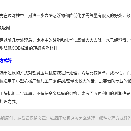
在过滤柱中，对进一步去除悬浮物和降低化学需氧量有很大的好处，效
吸附
过前几步处理后，废水中的油脂和化学需氧量大大去除，水已经澄清，
步降低COD标准的理想吸附材料。
方式好
用过滤的方式对铁屑压块机废液进行处理，方法比较简单，成本低，而
仅适用于小型机械厂和加工厂;如果处理量比较大的话，需要借助专业的
块机加工金属屑，不仅提高金属屑的价格，废液回收再利用的利润也是
处理方式。
创，转载请保留文章：铁屑压块机废液怎么处理，哪种处理方式好？ 链接: https://w