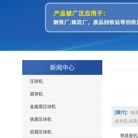
新闻中心
压饼机
屑饼机
金属屑压块机
[简介]：
废
铁屑压块机
成本低,如果
铝屑压块机
铁屑是机床