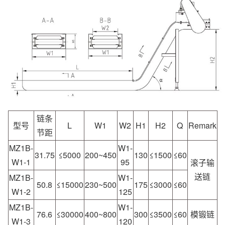
链条
型号
L
W1
W2
H1
H2
Q
Remark
节距
MZ1B-
W1-
31.75
≤5000
200~450
130
≤1500
≤60
W1-1
95
滚子输
送链
MZ1B-
W1-
50.8
≤15000
230~500
175
≤3000
≤60
W1-2
125
MZ1B-
W1-
76.6
≤30000
400~800
300
≤3500
≤60
模锻链
W1-3
120